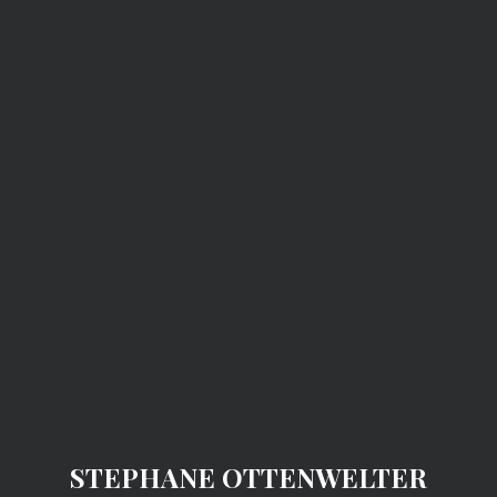
STEPHANE OTTENWELTER
Categories :
Design
Notepad
Door
Mockup
Hangar
10 mai 2021
10 mai 2021
STEPHANE OTTENWELTER